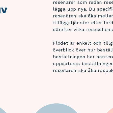
resenärer som redan res
av
lägga upp nya. Du specifi
resenären ska åka mella
tilläggstjänster eller fo
därefter vilka reseschem
Flödet är enkelt och tillg
överblick över hur bestäl
beställningen har hante
uppdateras beställningen
resenären ska åka respek