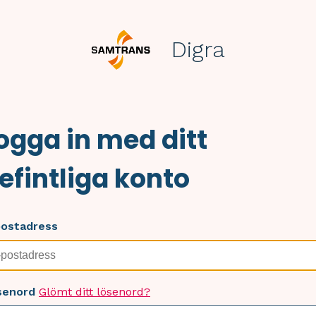
Digra
ogga in med ditt
efintliga konto
postadress
senord
Glömt ditt lösenord?