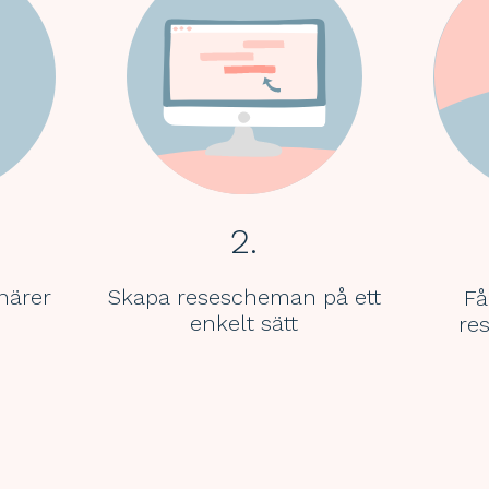
2.
enärer
Skapa resescheman på ett
Få
enkelt sätt
re