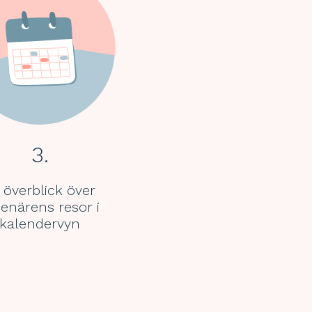
3.
 överblick över
senärens resor i
kalendervyn